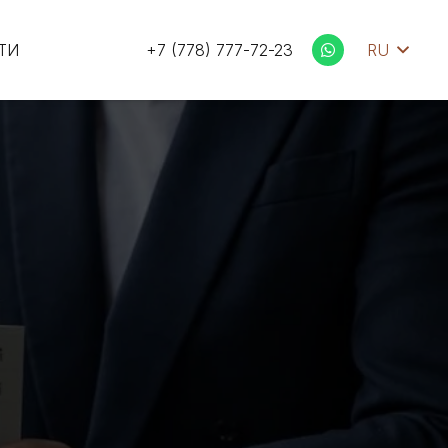
ТИ
+7 (778) 777-72-23
RU