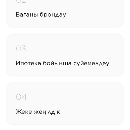
Бағаны брондау
03
Ипотека бойынша сүйемелдеу
04
Жеке жеңілдік