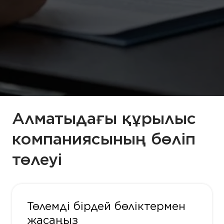
Алматыдағы құрылыс
компаниясының бөліп
төлеуі
Төлемді бірдей бөліктермен
жасаңыз