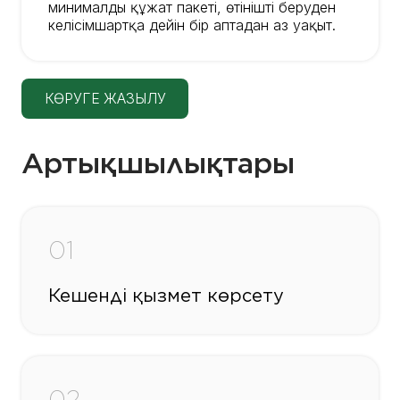
минималды құжат пакеті, өтінішті беруден
келісімшартқа дейін бір аптадан аз уақыт.
КӨРУГЕ ЖАЗЫЛУ
Артықшылықтары
01
Кешенді қызмет көрсету
02