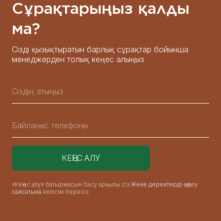
Сұрақтарыңыз қалды
ма?
Сізді қызықтыратын барлық сұрақтар бойынша
менеджерден толық кеңес алыңыз
«Кеңес алу» батырмасын басу арқылы сіз
Жеке деректерді өңдеу
саясатына
келісім бересіз