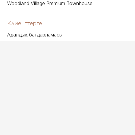
Woodland Village Premium Townhouse
Клиенттерге
Адалдық бағдарламасы
Ипотека рәсімдеу
Бөліп төлеу
Trade-in арқылы сатып алу
Акциялар
Біз туралы
Басты бет
Жобалар каталогы
Компания туралы
Жаңалықтар