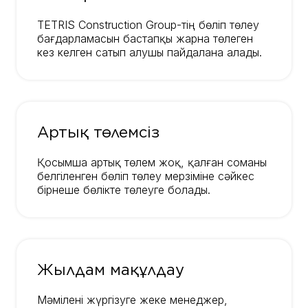
TETRIS Construction Group-тің бөліп төлеу
бағдарламасын бастапқы жарна төлеген
кез келген сатып алушы пайдалана алады.
Артық төлемсіз
Қосымша артық төлем жоқ, қалған соманы
белгіленген бөліп төлеу мерзіміне сәйкес
бірнеше бөлікте төлеуге болады.
Жылдам мақұлдау
Мәмілені жүргізуге жеке менеджер,