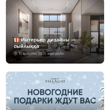
Интерьер дизайны —
сыйлыққа
15 қыркүйек 2025 жыл
дейін