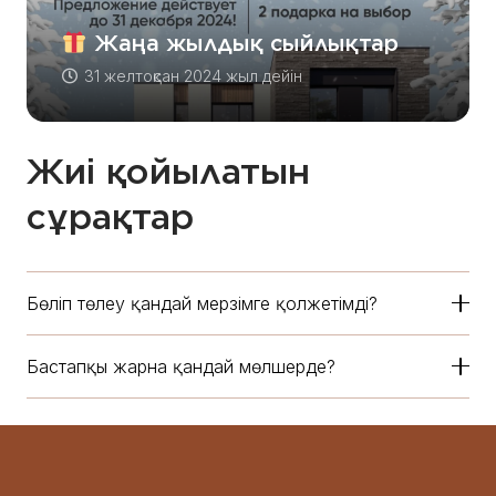
Жаңа жылдық сыйлықтар
31 желтоқсан 2024 жыл
дейін
Жиі қойылатын
сұрақтар
Бөліп төлеу қандай мерзімге қолжетімді?
Бастапқы жарна қандай мөлшерде?