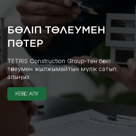
БӨЛІП ТӨЛЕУМЕН
ПӘТЕР
TETRIS Construction Group-тен бөліп
төлеумен жылжымайтын мүлік сатып
алыңыз
КЕҢЕС АЛУ