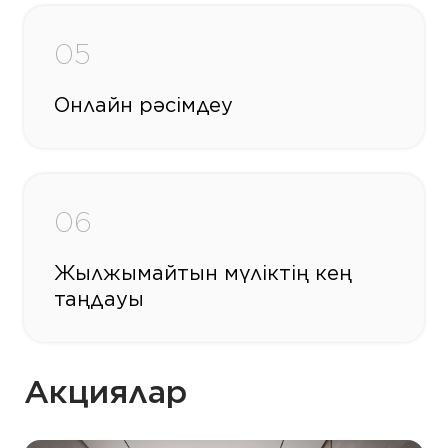
05
Онлайн рәсімдеу
06
Жылжымайтын мүліктің кең
таңдауы
Акциялар