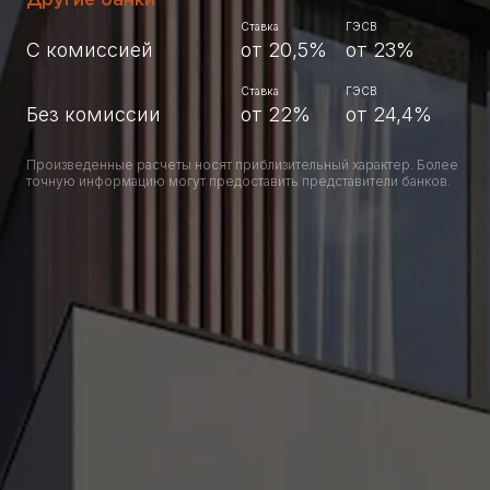
Ставка
ГЭСВ
С комиссией
от 20,5%
от 23%
Ставка
ГЭСВ
Без комиссии
от 22%
от 24,4%
Произведенные расчеты носят приблизительный характер. Более
точную информацию могут предоставить представители банков.