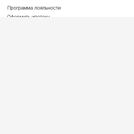
Программа лояльности
Оформить ипотеку
Рассрочка
Покупка Trade-in
Акции
О нас
Главная
Каталог проектов
О компании
Новости
Контакты
© Все права защищены