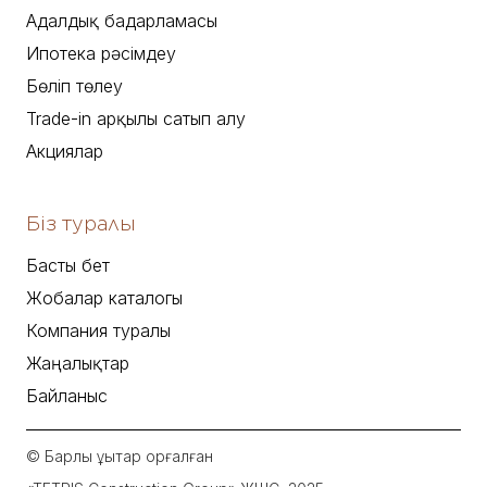
Адалдық бағдарламасы
Ипотека рәсімдеу
Бөліп төлеу
Trade-in арқылы сатып алу
Акциялар
Біз туралы
Басты бет
Жобалар каталогы
Компания туралы
Жаңалықтар
Байланыс
© Барлық құқықтар қорғалған