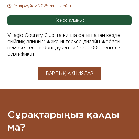
15 қыркүйек 2025 жыл
дейін
Кеңес алыңыз
Villagio Country Club-та вилла сатып алған кезде
сыйлық алыңыз: жеке интерьер дизайн жобасы
немесе Technodom дүкеніне 1 000 000 теңгелік
сертификат!
БАРЛЫҚ АКЦИЯЛАР
Сұрақтарыңыз қалды
ма?