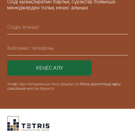
Сізді қызықтыратын барлық сұрақтар бойынша
менеджерден толық кеңес алыңыз
«Кеңес алу» батырмасын басу арқылы сіз
Жеке деректерді өңдеу
саясатына
келісім бересіз