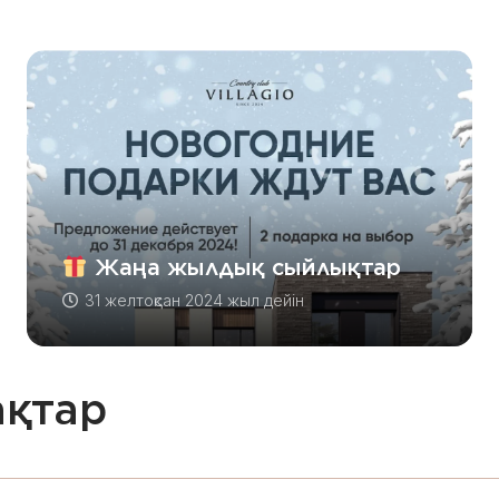
Жаңа жылдық сыйлықтар
31 желтоқсан 2024 жыл
дейін
ақтар