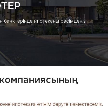
ТЕР
ан банктерінде ипотеканы рәсімдеңіз
 компаниясының
не ипотекаға өтінім беруге көмектесеміз.