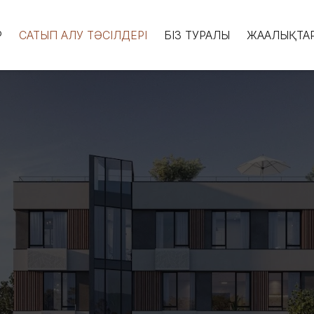
Р
САТЫП АЛУ ТӘСІЛДЕРІ
БІЗ ТУРАЛЫ
ЖАҢАЛЫҚТА