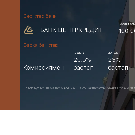
Серіктес банк
Кредит со
БАНК ЦЕНТРКРЕДИТ
100 0
Басқа банктер
Ставка
ЖЖСҚ
20,5%
23%
Комиссиямен
бастап
бастап
Есептеулер шамалас мәнге ие. Нақты ақпаратты банктердің өкіл