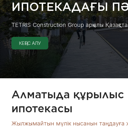
ИПОТЕКАДАҒЫ ПӘ
TETRIS Construction Group арқылы Қазақст
КЕҢЕС АЛУ
Алматыда құрылыс
ипотекасы
Жылжымайтын мүлік нысанын таңдауға жә