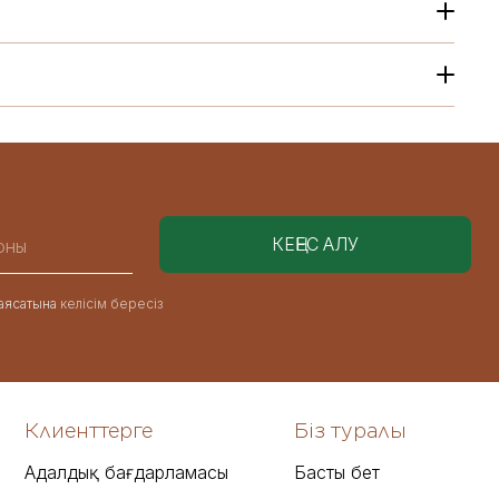
аясатына
келісім бересіз
Клиенттерге
Біз туралы
Адалдық бағдарламасы
Басты бет