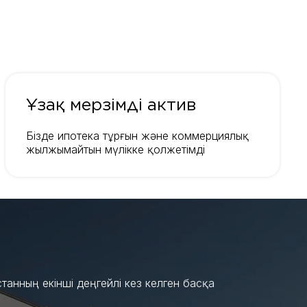
Ұзақ мерзімді актив
Бізде ипотека тұрғын және коммерциялық
жылжымайтын мүлікке қолжетімді
танның екінші деңгейлі кез келген басқа