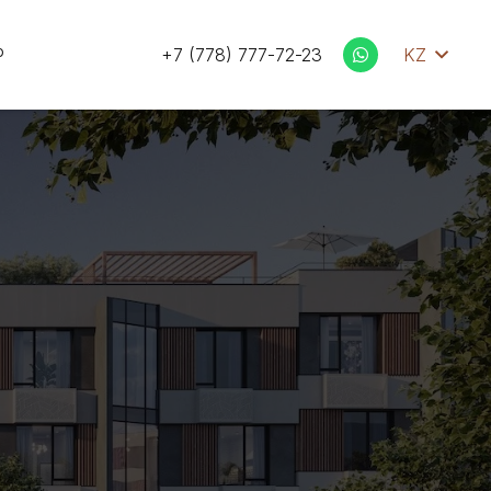
Р
+7 (778) 777-72-23
KZ