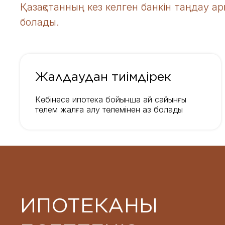
Қазақстанның кез келген банкін таңдау ар
болады.
Жалдаудан тиімдірек
Көбінесе ипотека бойынша ай сайынғы
төлем жалға алу төлемінен аз болады
ИПОТЕКАНЫ