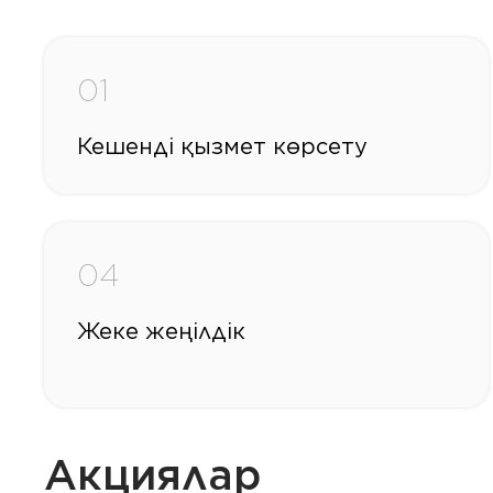
01
Кешенді қызмет көрсету
04
Жеке жеңілдік
Акциялар