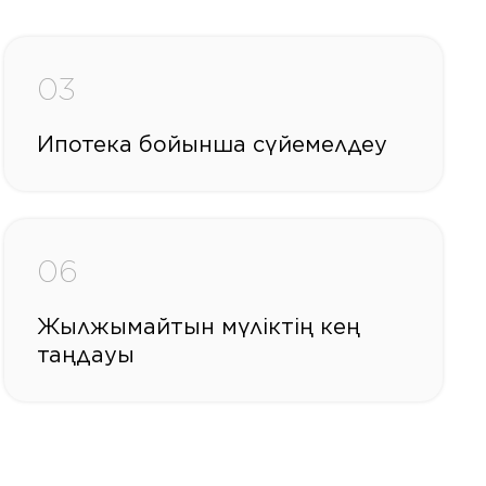
03
Ипотека бойынша сүйемелдеу
06
Жылжымайтын мүліктің кең
таңдауы