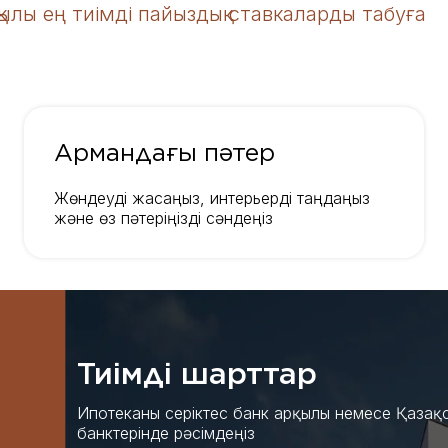
қылы ең тиімді пайыздық ставкаларды табуға
Армандағы пәтер
Жөндеуді жасаңыз, интерьерді таңдаңыз
және өз пәтеріңізді сәндеңіз
Тиімді шарттар
Ипотеканы серіктес банк арқылы немесе Қазақс
банктерінде рәсімдеңіз