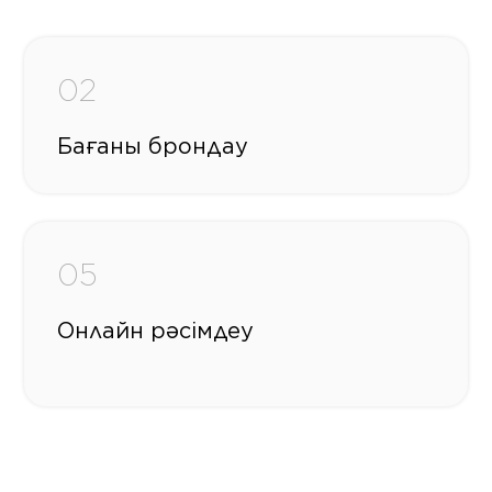
02
Бағаны брондау
05
Онлайн рәсімдеу