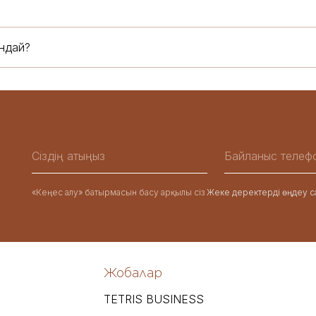
ндай?
«Кеңес алу» батырмасын басу арқылы сіз
Жеке деректерді өңдеу с
Жобалар
TETRIS BUSINESS