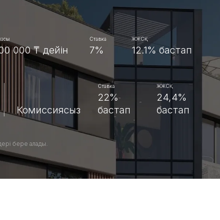
масы
Ставка
ЖЖСҚ
00 000 ₸ дейін
7%
12.1% бастап
Ставка
ЖЖСҚ
22%
24,4%
Комиссиясыз
бастап
бастап
дері бере алады.