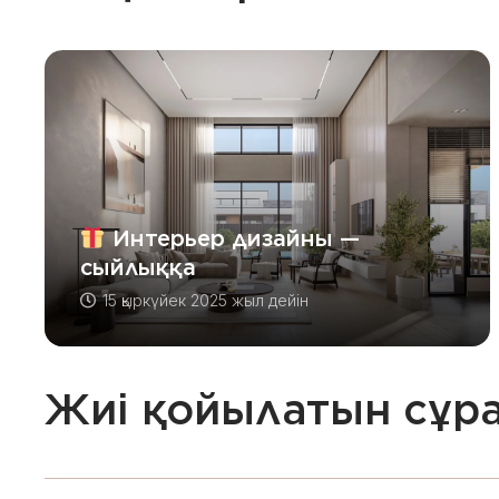
Интерьер дизайны —
сыйлыққа
15 қыркүйек 2025 жыл
дейін
Жиі қойылатын сұр