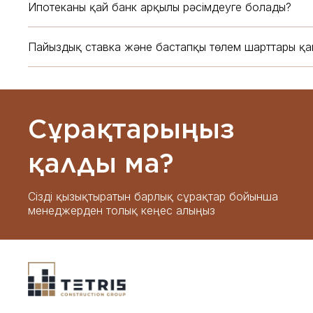
Ипотеканы қай банк арқылы рәсімдеуге болады?
Пайыздық ставка және бастапқы төлем шарттары қа
Сұрақтарыңыз
қалды ма?
Сізді қызықтыратын барлық сұрақтар бойынша
менеджерден толық кеңес алыңыз