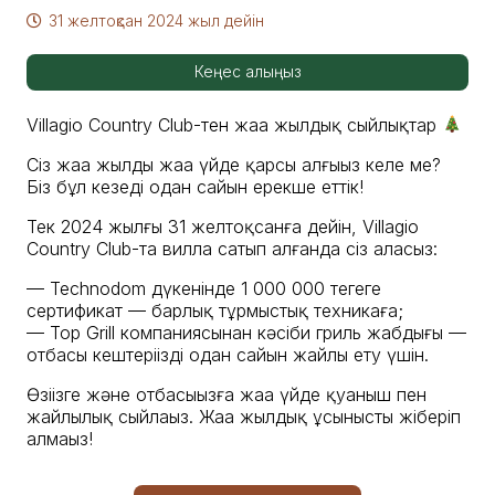
31 желтоқсан 2024 жыл
дейін
Кеңес алыңыз
Villagio Country Club-тен жаңа жылдық сыйлықтар
Сіз жаңа жылды жаңа үйде қарсы алғыңыз келе ме?
Біз бұл кезеңді одан сайын ерекше еттік!
Тек 2024 жылғы 31 желтоқсанға дейін, Villagio
Country Club-та вилла сатып алғанда сіз аласыз:
— Technodom дүкенінде 1 000 000 теңгеге
сертификат — барлық тұрмыстық техникаға;
— Top Grill компаниясынан кәсіби гриль жабдығы —
отбасы кештеріңізді одан сайын жайлы ету үшін.
Өзіңізге және отбасыңызға жаңа үйде қуаныш пен
жайлылық сыйлаңыз. Жаңа жылдық ұсынысты жіберіп
алмаңыз!