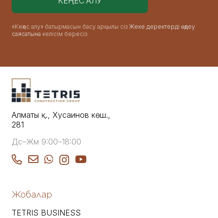
«Кеңес алу» батырмасын басу арқылы сіз
Жеке деректерді өңдеу
саясатына
келісім бересіз
Алматы қ., Хусаинов көш.,
281
Дс–Жм 9:00–18:00
Жобалар
TETRIS BUSINESS