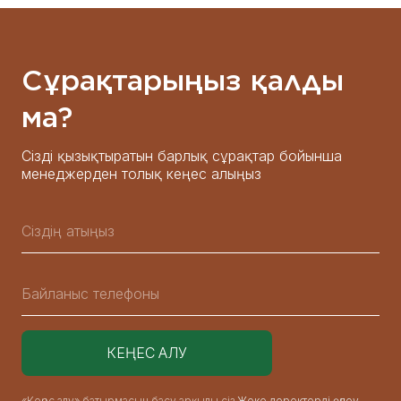
Сұрақтарыңыз қалды
ма?
Сізді қызықтыратын барлық сұрақтар бойынша
менеджерден толық кеңес алыңыз
«Кеңес алу» батырмасын басу арқылы сіз
Жеке деректерді өңдеу