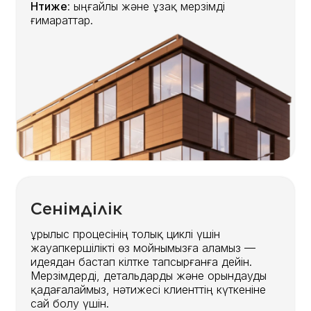
Нәтиже
: ыңғайлы және ұзақ мерзімді
ғимараттар.
Сенімділік
Құрылыс процесінің толық циклі үшін
жауапкершілікті өз мойнымызға аламыз —
идеядан бастап кілтке тапсырғанға дейін.
Мерзімдерді, детальдарды және орындауды
қадағалаймыз, нәтижесі клиенттің күткеніне
сай болу үшін.