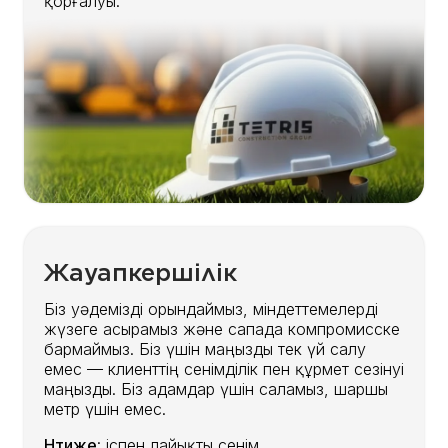
қорғалуы.
Жауапкершілік
Біз уәдемізді орындаймыз, міндеттемелерді
жүзеге асырамыз және сапада компромисске
бармаймыз. Біз үшін маңызды тек үй салу
емес — клиенттің сенімділік пен құрмет сезінуі
маңызды. Біз адамдар үшін саламыз, шаршы
метр үшін емес.
Нәтиже
: іспен лайықты сенім.