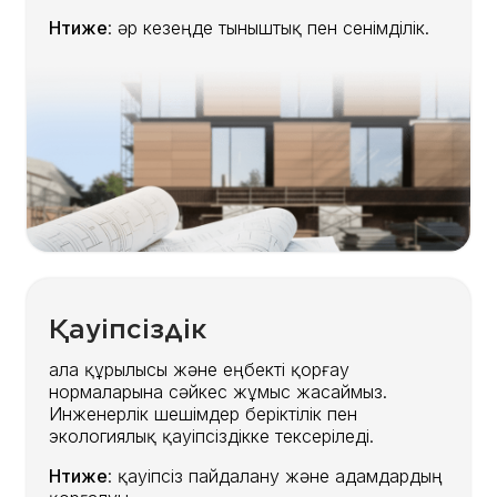
Нәтиже
: әр кезеңде тыныштық пен сенімділік.
Қауіпсіздік
Қала құрылысы және еңбекті қорғау
нормаларына сәйкес жұмыс жасаймыз.
Инженерлік шешімдер беріктілік пен
экологиялық қауіпсіздікке тексеріледі.
Нәтиже
: қауіпсіз пайдалану және адамдардың