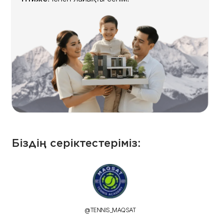
Біздің серіктестеріміз:
TOPGRILL.KZ