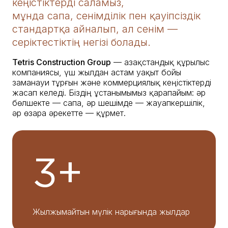
кеңістіктерді саламыз,
мұнда сапа, сенімділік пен қауіпсіздік
стандартқа айналып, ал сенім —
серіктестіктің негізі болады.
Tetris Construction Group
— Қазақстандық құрылыс
компаниясы, үш жылдан астам уақыт бойы
заманауи тұрғын және коммерциялық кеңістіктерді
жасап келеді. Біздің ұстанымымыз қарапайым: әр
бөлшекте — сапа, әр шешімде — жауапкершілік,
әр өзара әрекетте — құрмет.
3+
Жылжымайтын мүлік нарығында жылдар