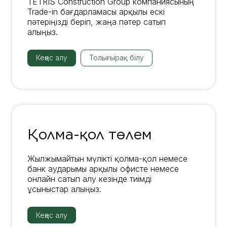
TETRIS Construction Group компаниясының
Trade-in бағдарламасы арқылы ескі
пәтеріңізді беріп, жаңа пәтер сатып
алыңыз.
Кеңес алу
Толығырақ білу
Қолма-қол төлем
Жылжымайтын мүлікті қолма-қол немесе
банк аударымы арқылы офисте немесе
онлайн сатып алу кезінде тиімді
ұсыныстар алыңыз.
Кеңес алу