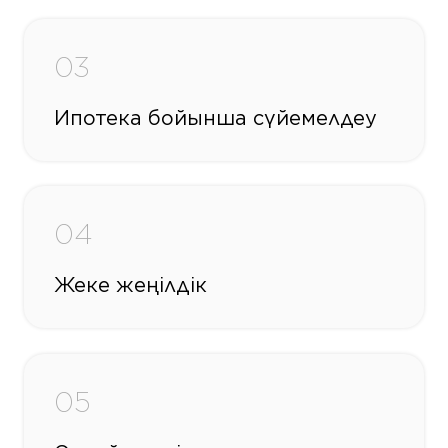
03
Ипотека бойынша сүйемелдеу
04
Жеке жеңілдік
05