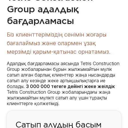
Group адалдық
бағдарламасы
Біз клиенттеріміздің сенімін жоғары
бағалаймыз және олармен ұзақ
мерзімді қарым-қатынас орнатамыз.
Адалдық бағдарламасы аясында Tetris Construction
Group жобаларынан бұрын жылжымайтын мүлік
сатып алған барлық клиенттер жаңа нысандарды
сатып алу кезінде жеке артықшылықтарға ие
болады.
3 000 000 теңгеге дейінгі жеке жеңілдік
Tetris Construction Group жобаларындағы жаңа
жылжымайтын мүлікті сатып алу үшін тұрақты
клиенттерге қолжетімді.
Сатып алудың басым