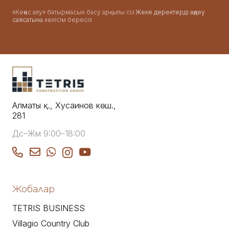
«Кеңес алу» батырмасын басу арқылы сіз
Жеке деректерді өңдеу
саясатына
келісім бересіз
Алматы қ., Хусаинов көш.,
281
Дс–Жм 9:00–18:00
Жобалар
TETRIS BUSINESS
Villagio Country Club