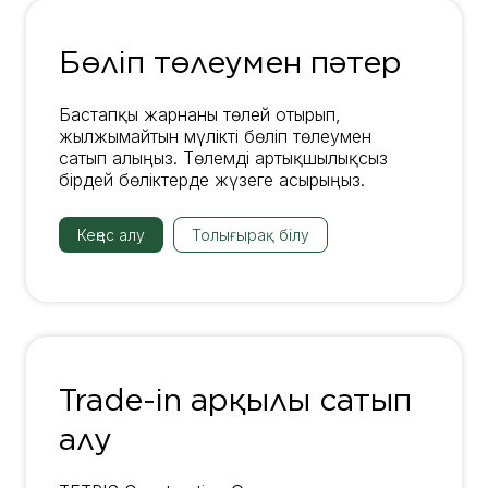
Бөліп төлеумен пәтер
Бастапқы жарнаны төлей отырып,
жылжымайтын мүлікті бөліп төлеумен
сатып алыңыз. Төлемді артықшылықсыз
бірдей бөліктерде жүзеге асырыңыз.
Кеңес алу
Толығырақ білу
Trade-in арқылы сатып
алу