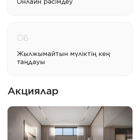
Онлайн рәсімдеу
06
Жылжымайтын мүліктің кең
таңдауы
Акциялар