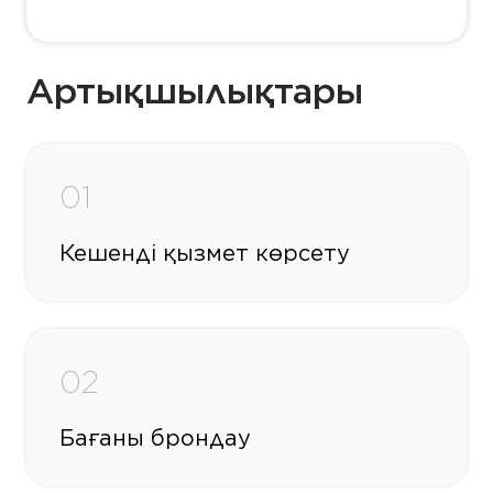
Артықшылықтары
01
Кешенді қызмет көрсету
02
Бағаны брондау