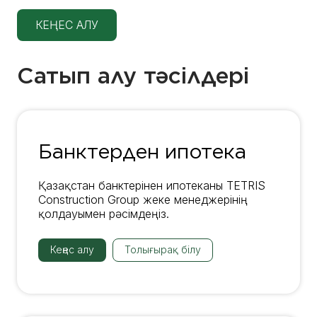
КЕҢЕС АЛУ
Сатып алу тәсілдері
Банктерден ипотека
Қазақстан банктерінен ипотеканы TETRIS
Construction Group жеке менеджерінің
қолдауымен рәсімдеңіз.
Кеңес алу
Толығырақ білу