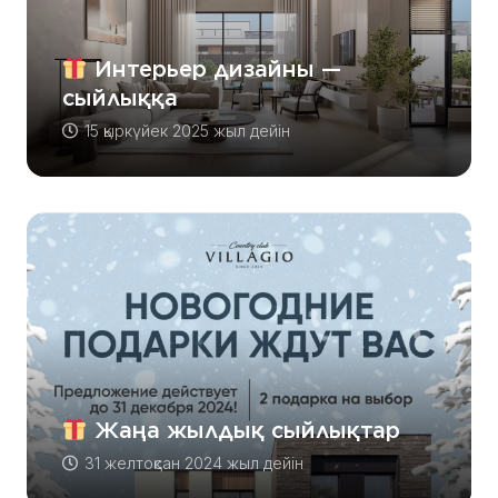
Интерьер дизайны —
сыйлыққа
15 қыркүйек 2025 жыл
дейін
Жаңа жылдық сыйлықтар
31 желтоқсан 2024 жыл
дейін