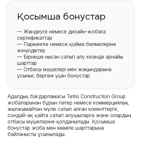
Қосымша бонустар
— Жөндеуге немесе дизайн-жобаға
сертификаттар
— Паркингке немесе қойма бөлмелеріне
жеңілдіктер
— Бірнеше нысан сатып алу кезінде арнайы
шарттар
— Отбасы мүшелері мен жақындарына
ұсыныс бергені үшін бонустар
Адалдық бағдарламасы Tetris Construction Group
жобаларынан бұрын пәтер немесе коммерциялық
жылжымайтын мүлік сатып алған клиенттерге,
сондай-ақ қайта сатып алушыларға және олардың
отбасы мүшелеріне қолданылады. Қосымша
бонустар жоба мен мәміле шарттарына
байланысты ұсынылады.