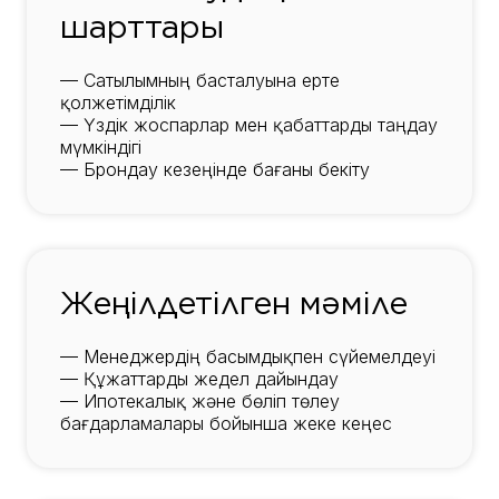
шарттары
— Сатылымның басталуына ерте
қолжетімділік
— Үздік жоспарлар мен қабаттарды таңдау
мүмкіндігі
— Брондау кезеңінде бағаны бекіту
Жеңілдетілген мәміле
— Менеджердің басымдықпен сүйемелдеуі
— Құжаттарды жедел дайындау
— Ипотекалық және бөліп төлеу
бағдарламалары бойынша жеке кеңес