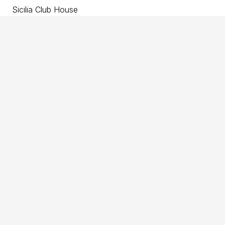
Sicilia Club House
Garden Villa Elite Townhouse
California Premium Townhouse
Woodland Village Premium Townhouse
Клиенттерге
Адалдық бағдарламасы
Ипотека рәсімдеу
Бөліп төлеу
Trade-in арқылы сатып алу
Акциялар
Біз туралы
Басты бет