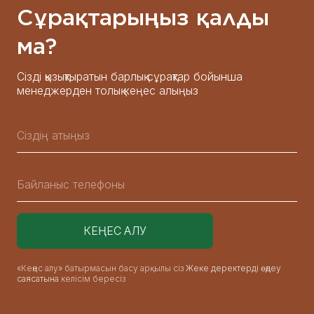
Сұрақтарыңыз қалды
ма?
Сізді қызықтыратын барлық сұрақтар бойынша
менеджерден толық кеңес алыңыз
«Кеңес алу» батырмасын басу арқылы сіз
Жеке деректерді өңдеу
саясатына
келісім бересіз