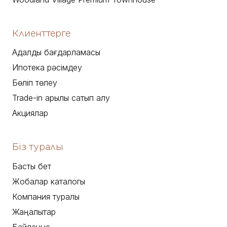
Клиенттерге
Адалдық бағдарламасы
Ипотека рәсімдеу
Бөліп төлеу
Trade-in арқылы сатып алу
Акциялар
Біз туралы
Басты бет
Жобалар каталогы
Компания туралы
Жаңалықтар
Байланыс